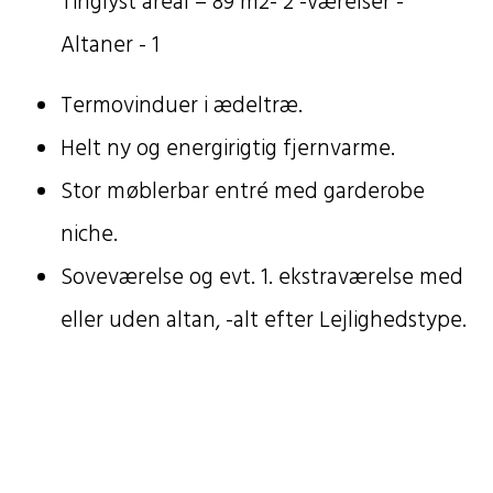
Tinglyst areal – 89 m2- 2 -værelser -
Altaner - 1
Termovinduer i ædeltræ.
Helt ny og energirigtig fjernvarme.
Stor møblerbar entré med garderobe
niche.
Soveværelse og evt. 1. ekstraværelse med
eller uden altan, -alt efter Lejlighedstype.
Badeværelse med muret bruseniche,
skabsindbygget vask med plads til
vaskemaskine og tørretumbler.
Separat toilet med skabsindbygget vask. I